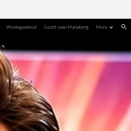
ion
Woningaanbod
Gezèt vaan Mariaberg
More