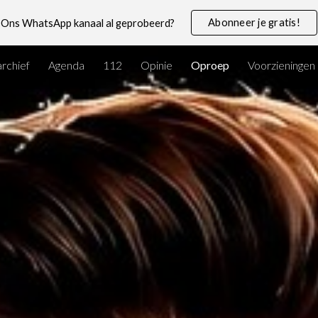
Abonneer je gratis!
Ons WhatsApp kanaal al geprobeerd?
ip to main content
Skip to navigat
rchief
Agenda
112
Opinie
Oproep
Voorzieningen