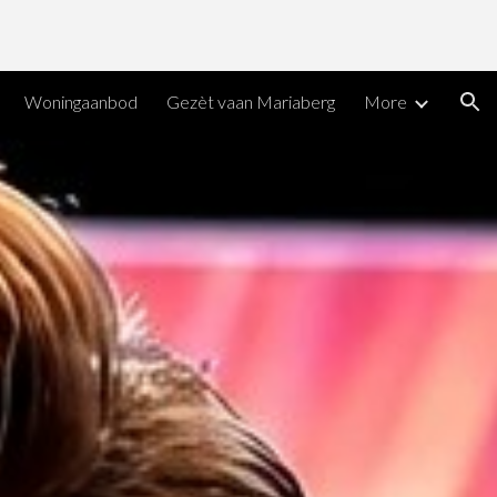
ion
Woningaanbod
Gezèt vaan Mariaberg
More