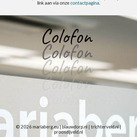
link aan via onze
contactpagina
.
© 2026
mariaberg.eu
|
blauwdorp.nl
|
trichterveld.nl
|
proosdijveld.nl