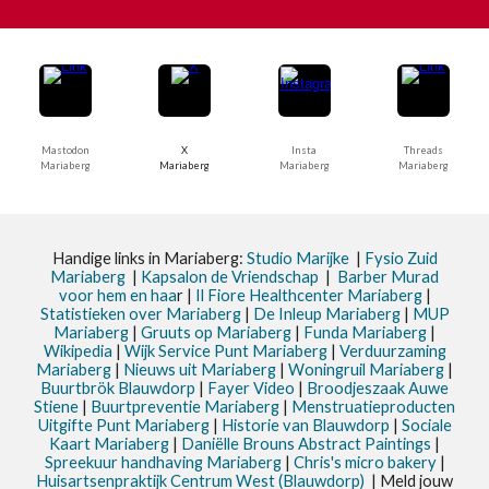
Mastodon
X
Insta
Threads
Mariaberg
Mariaberg
Mariaberg
Mariaberg
Handige links in Mariaberg:
Studio Marijke
|
Fysio Zuid
Mariaberg
|
Kapsalon de Vriendschap
|
Barber Murad
voor hem en haa
r |
Il Fiore Healthcenter Mariaberg
|
Statistieken
over Mariaberg
|
De Inleup
Mariaberg
|
MUP
Mariaberg
|
Gruuts op Mariaberg
|
Funda Mariaberg
|
Wikipedia
|
Wijk Service Punt
Mariaberg
|
Verduurzaming
Mariaberg
|
Nieuws uit
Mariaberg
|
Woningruil Mariaberg
|
Buurtbrök Blauwdorp
|
Fayer Video
|
Broodjeszaak Auwe
Stiene
|
Buurtpreventie Mariaberg
|
Menstruatieproducten
Uitgifte Punt Mariaberg
|
Historie van Blauwdorp
|
Sociale
Kaart Mariaberg
|
Daniëlle Brouns Abstract Paintings
|
Spreekuur handhaving Mariaberg
|
Chris's micro bakery
|
Huisartsenpraktijk Centrum West (Blauwdorp)
| Meld jouw