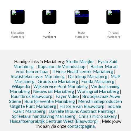
Mastodon
X
Insta
Threads
Mariaberg
Mariaberg
Mariaberg
Mariaberg
Handige links in Mariaberg:
Studio Marijke
|
Fysio Zuid
Mariaberg
|
Kapsalon de Vriendschap
|
Barber Murad
voor hem en haa
r |
Il Fiore Healthcenter Mariaberg
|
Statistieken
over Mariaberg
|
De Inleup
Mariaberg
|
MUP
Mariaberg
|
Gruuts op Mariaberg
|
Funda Mariaberg
|
Wikipedia
|
Wijk Service Punt
Mariaberg
|
Verduurzaming
Mariaberg
|
Nieuws uit
Mariaberg
|
Woningruil Mariaberg
|
Buurtbrök Blauwdorp
|
Fayer Video
|
Broodjeszaak Auwe
Stiene
|
Buurtpreventie Mariaberg
|
Menstruatieproducten
Uitgifte Punt Mariaberg
|
Historie van Blauwdorp
|
Sociale
Kaart Mariaberg
|
Daniëlle Brouns Abstract Paintings
|
Spreekuur handhaving Mariaberg
|
Chris's micro bakery
|
Huisartsenpraktijk Centrum West (Blauwdorp)
| Meld jouw
link aan via onze
contactpagina
.