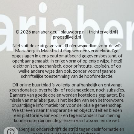
© 2026
mariaberg.eu
|
blauwdorp.nl
|
trichterveld.nl
|
proosdijveld.nl
Niets uit deze uitgave van dit nieuwsmedium voor de wijk
Mariaberg in Maastricht mag worden verveelvoudigd,
opgeslagen in een geautomatiseerd gegevensbestand, of
openbaar gemaakt, in enige vorm of op enige wijze, hetzij
elektronisch, mechanisch, door printouts, kopieën, of op
welke andere wijze dan ook, zonder voorafgaande
schriftelijke toestemming van de hoofdredactie.
Dit online buurtblad is volledig onafhankelijk en ontvangt
geen donaties, overheids- of reclamegelden, noch subsidies.
Banners van goede doelen worden kosteloos geplaatst. De
missie van mariaberg.eu is het bieden van een betrouwbare,
onpartijdige informatiebron voor de lokale gemeenschap.
We streven naar transparantie en objectiviteit en bieden
een platform waar voor- en tegenstanders hun mening
kunnen uiten binnen de grenzen van fatsoen en de wet.
mariaberg.eu
onderschrijft de strijd tegen
desinformatie en