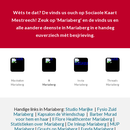
Wèts te dat? De vinds us ouch op Sociaole Kaart
Mestreech! Zeuk op 'Mariaberg' en de vinds us en
alle aandere deenste in Mariaberg in e handeg
euverziech mèt besjrieving.
Mastodon
X
Insta
Threads
Mariaberg
Mariaberg
Mariaberg
Mariaberg
Handige links in Mariaberg:
Studio Marijke
|
Fysio Zuid
Mariaberg
|
Kapsalon de Vriendschap
|
Barber Murad
voor hem en haa
r |
Il Fiore Healthcenter Mariaberg
|
Statistieken
over Mariaberg
|
De Inleup
Mariaberg
|
MUP
Mariaberg
|
Gruuts op Mariaberg
|
Funda Mariaberg
|