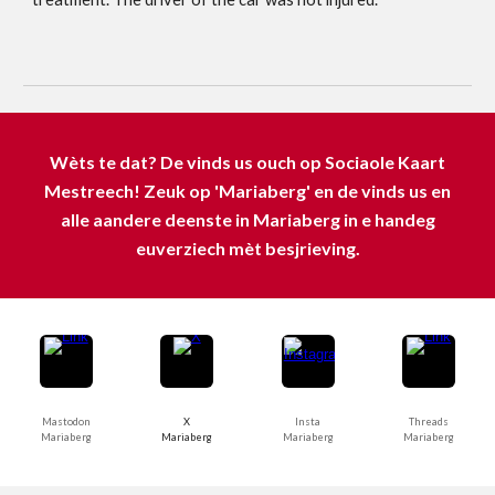
Wèts te dat? De vinds us ouch op Sociaole Kaart
Mestreech! Zeuk op 'Mariaberg' en de vinds us en
alle aandere deenste in Mariaberg in e handeg
euverziech mèt besjrieving.
Mastodon
X
Insta
Threads
Mariaberg
Mariaberg
Mariaberg
Mariaberg