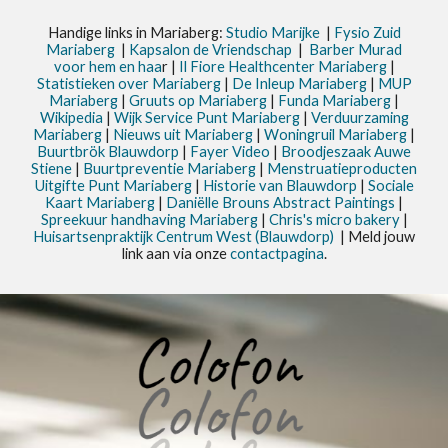
Handige links in Mariaberg:
Studio Marijke
|
Fysio Zuid
Mariaberg
|
Kapsalon de Vriendschap
|
Barber Murad
voor hem en haa
r |
Il Fiore Healthcenter Mariaberg
|
Statistieken
over Mariaberg
|
De Inleup
Mariaberg
|
MUP
Mariaberg
|
Gruuts op Mariaberg
|
Funda Mariaberg
|
Wikipedia
|
Wijk Service Punt
Mariaberg
|
Verduurzaming
Mariaberg
|
Nieuws uit
Mariaberg
|
Woningruil Mariaberg
|
Buurtbrök Blauwdorp
|
Fayer Video
|
Broodjeszaak Auwe
Stiene
|
Buurtpreventie Mariaberg
|
Menstruatieproducten
Uitgifte Punt Mariaberg
|
Historie van Blauwdorp
|
Sociale
Kaart Mariaberg
|
Daniëlle Brouns Abstract Paintings
|
Spreekuur handhaving Mariaberg
|
Chris's micro bakery
|
Huisartsenpraktijk Centrum West (Blauwdorp)
| Meld jouw
link aan via onze
contactpagina
.