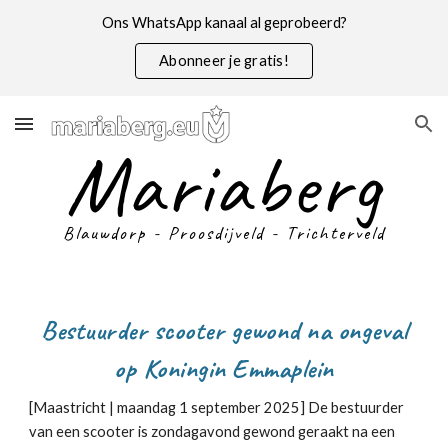
Ons WhatsApp kanaal al geprobeerd?
Skip to main content
Skip to navigation
Abonneer je gratis!
Mariaberg
Blauwdorp - Proosdijveld - Trichterveld
Bestuurder scooter gewond na ongeval
op Koningin Emmaplein
[Maastricht |
maandag 1 september
2025] De bestuurder
van een scooter is zondagavond gew
ond geraakt na een