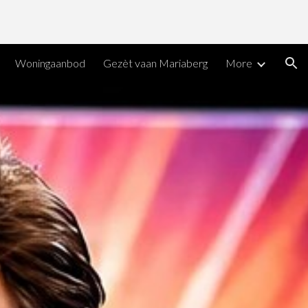
ion
Woningaanbod
Gezèt vaan Mariaberg
More